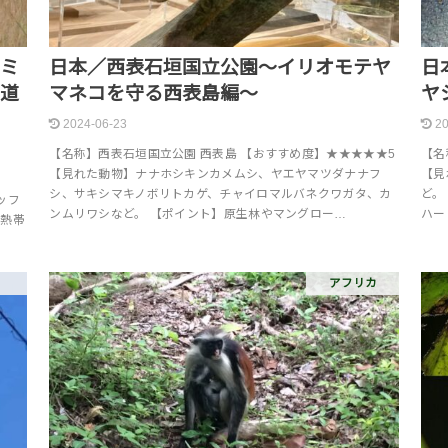
ルミ
日本／西表石垣国立公園～イリオモテヤ
日
鉄道
マネコを守る西表島編～
ヤ
2024-06-23
20
【名称】西表石垣国立公園 西表島 【おすすめ度】★★★★★5
【名
【見れた動物】ナナホシキンカメムシ、ヤエヤマツダナナフ
【見
度】
シ、サキシマキノボリトカゲ、チャイロマルバネクワガタ、カ
ど。
ッフ
ンムリワシなど。 【ポイント】原生林やマングロー…
ハー
な熱帯
アフリカ