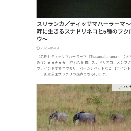
スリランカ／ティッサマハーラーマ～
畔に生きるスナドリネコと5種のフク
ウ～
2026-05-04
【名称】ティッサマハーラーマ（Tissamaharama） 【お
め度】★★★★★ 【見れた動物】スナドリネコ、メンフ
ウ、インドオオコウモリ、パームシベットなど 【ポイン
ーラ国立公園サファリの拠点となる町には…
アフリ