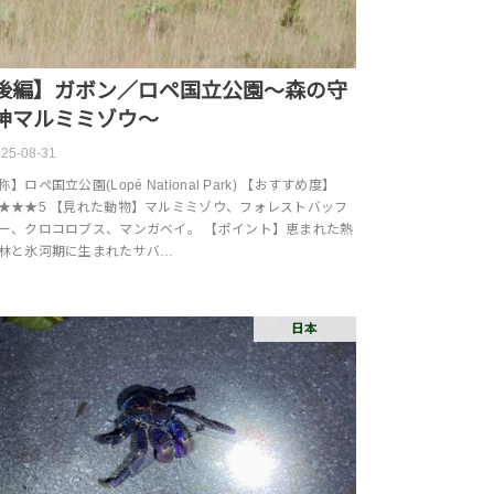
後編】ガボン／ロペ国立公園～森の守
神マルミミゾウ～
25-08-31
】ロペ国立公園(Lopé National Park) 【おすすめ度】
★★★5 【見れた動物】マルミミゾウ、フォレストバッフ
ー、クロコロブス、マンガベイ。 【ポイント】恵まれた熱
林と氷河期に生まれたサバ…
日本