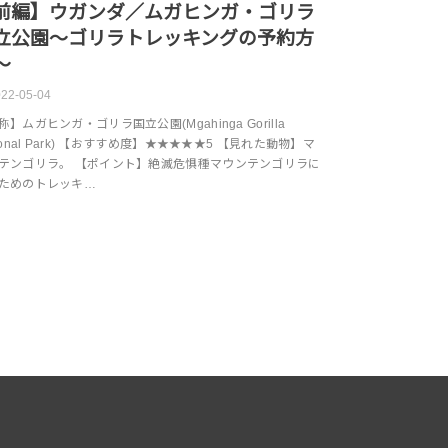
前編】ウガンダ／ムガヒンガ・ゴリラ
立公園～ゴリラトレッキングの予約方
～
22-05-04
称】ムガヒンガ・ゴリラ国立公園(Mgahinga Gorilla
tional Park) 【おすすめ度】★★★★★5 【見れた動物】マ
テンゴリラ。 【ポイント】絶滅危惧種マウンテンゴリラに
ためのトレッキ…