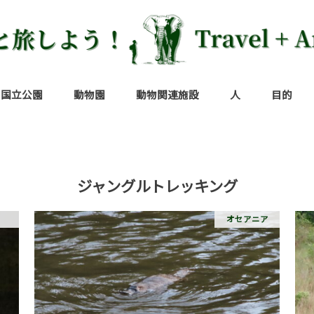
国立公園
動物園
動物関連施設
人
目的
ッパ
カ
ニア
インドネシア／グヌン・レウセル国立公園
インド／バンダウガウル国立公園
ウガンダ／キバレ国立公園
ウガンダ／ムガヒンガ・ゴリラ国立公園
エクアドル／ガラパゴス諸島
オーストラリア／クレイドル・マウンテン=
オーストラリア／タスマニア島
ガボン／ロペ国立公園
ケニア／ナイロビ国立公園
ケニア／マサイマラ国立保護区
コスタリカ／コルコバード国立公園
コスタリカ／マヌエル・アントニオ国立公
スリランカ／ヤーラ国立公園
タンザニア／ジョザニ・チワカ・ベイ国立
タンザニア／セレンゲティ国立公園
タンザニア／タランギレ国立公園
タンザニア／ンゴロンゴロ保全地域
ナミビア／エトーシャ国立公園
ナミビア／ケープ・クロス・オットセイ保
日本／西表石垣国立公園
ベトナム／カッティエン国立公園
ボツワナ／チョベ国立公園
ケニア／アンボセリ国立公園
ケニア／ツァボ国立公園
アメリカ／サンディエゴ動物園
アルゼンチン／ルハン動物園
イギリス／ロンドン動物園
イスラエル／エルサレム聖書動物園
オーストラリア／タロンガ動物園
オーストラリア／ローンパイン・コアラ・
オーストリア／シェーンブルン動物園
オランダ／ブライドープ動物園
韓国／ソウル動物園
ケニア／バンブリ・ハラー・パーク～
シンガポール／シンガポール動物園
シンガポール／ナイトサファリ
シンガポール／リバーサファリ
スペイン／バルセロナ動物園
セネガル／ダカール動物園
タイ／チェンマイ動物園
台湾／台北市立動物園
チェコ／プラハ動物園
チュニジア／サハラ動物園
チュニジア／ベルベデーレ動物園
ドイツ／ハーゲンベック動物園
ドイツ／ヘランブル動物園
ドイツ／ベルリン動物園
フランス／パリ植物園付属動物園
フランス／パリ動物園
ベトナム／サイゴン動植物園
ペルー／キストコチャ動物園
ベルギー／アントワープ動物園
モロッコ／ラバト動物園
ラオス／ラオス動物園
インド／コルカタ動物園
インド／デリー国立動物園
ウガンダ／エンテベ動物園
エクアドル／パンタナル動物園
エジプト／ギザ動物園
インドネシア／タンカハン保護地区
オーストラリア／プラティパスハウス
オーストラリア／リリコビーチ
オーストラリア／ボノロング野生動物保
ケニア／シェルドリック動物孤児院
ケニア／ジラフセンター
ケニア／ナイバシャ湖
ケニア／マウントケニア野生動物保護区
コスタリカ／サラピキ
スリランカ／ティッサマハーラーマ
中国／成都ジャイアントパンダ繁殖研究
ドイツ／オッターセンター
日本／ピッキオ|長野県軽井沢
ペルー／アマゾンツアー
ペルー／アマゾンレスキューセンター
ボツワナ／エレファントサンズロッジ
マダガスカル／レミュールパーク
マダガスカル／ミチンジュ公園
南アフリカ／ボルダーズビーチ
モロッコ／メルズーガキャメルライド
ラオス／象使い
インド
インドネシア
韓国
シンガポール
スリランカ
タイ
台湾
中国
日本
ベトナム
ラオス
イスラエル
イギリス
オーストリア
オランダ
スペイン
チェコ
ドイツ
フランス
ベルギー
ウガンダ
エジプト
ガボン
ケニア
セネガル
タンザニア
チュニジア
ナミビア
ボツワナ
マダガスカル
南アフリカ
モロッコ
アメリカ
コスタリカ
アルゼンチン
エクアドル
コロンビア
ブラジル
ペルー
オーストラリア
世界遺
サファ
ジャン
ナイト
セント・クレア湖国立公園
園
公園
護区
サンクチュアリ
区
物孤児院
地
ジャングルトレッキング
オセアニア