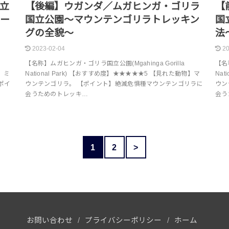
立
【後編】ウガンダ／ムガヒンガ・ゴリラ
【
ビー
国立公園～マウンテンゴリラトレッキン
国
グの全貌～
法
2023-02-04
20
【名称】ムガヒンガ・ゴリラ国立公園(Mgahinga Gorilla
【名
物】ミ
National Park) 【おすすめ度】★★★★★5 【見れた動物】マ
Na
ポイ
ウンテンゴリラ。 【ポイント】絶滅危惧種マウンテンゴリラに
ウン
会うためのトレッキ…
会う
1
2
>
お問い合わせ
プライバシーポリシー
ホーム