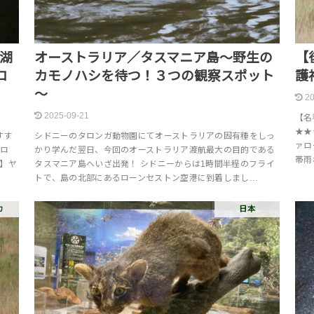
湖
オーストラリア／タスマニア島～野生の
【
ロ
カモノハシを待つ！３つの観察スポット
護
～
20
2025-09-21
【名称
★★
すす
シドニーのタロンガ動物園にてオーストラリアの固有種をしっ
ァロ
クロ
かり学んだ翌日、今回のオーストラリア渡航最大の目的である
帯雨
ト】ヤ
タスマニア島へいざ出発！ シドニーからは1時間半程のフライ
トで、島の北部にあるローンセストン空港に到着しまし…
カ
日本