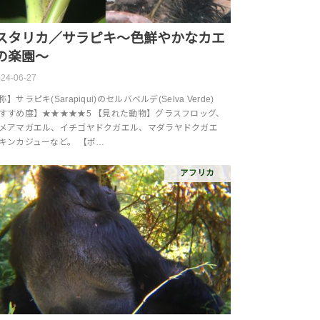
スタリカ／サラピキ～色鮮やかなカエ
の楽園～
24-06-27
】サラピキ(Sarapiqui)のセルバベルデ(Selva Verde)
すすめ度】★★★★★5 【見れた動物】グラスフロッグ、
メアマガエル、イチゴヤドクガエル、マダラヤドクガエ
キンカジューなど。 【ポ…
アフリカ