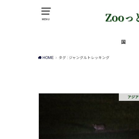
MENU
国
アジア
中東
ヨーロ
アフリ
北米
中米
南米
オセア
HOME
タグ : ジャングルトレッキング
アジア