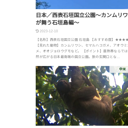
日本／西表石垣国立公園～カンムリ
が舞う石垣島編～
2023-12-10
【名称】西表石垣国立公園 石垣島 【おすすめ度】★★★
【見れた動物】カンムリワシ、セマルハコガメ、アオウミ
メ、オオジョロウグモなど。 【ポイント】亜熱帯ならで
然が広がる日本最南端の国立公園。旅の玄関口とな…
中米