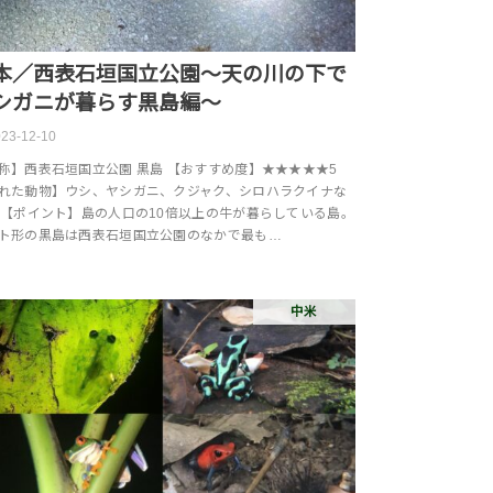
本／西表石垣国立公園～天の川の下で
シガニが暮らす黒島編～
23-12-10
称】西表石垣国立公園 黒島 【おすすめ度】★★★★★5
れた動物】ウシ、ヤシガニ、クジャク、シロハラクイナな
 【ポイント】島の人口の10倍以上の牛が暮らしている島。
ト形の黒島は西表石垣国立公園のなかで最も…
中米