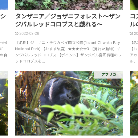
ワシ
タンザニア／ジョザニフォレスト～ザン
コ
ジバルレッドコロブスと戯れる～
ル
2022-03-26
20
★☆4
【名称】ジョザニ・チワカベイ国立公園(Jozani-Chwaka Bay
【名称
ガ
National Park) 【おすすめ度】★★★☆☆3 【見れた動物】ザ
【お
はの自
ンジバルレッドコロブス 【ポイント】ザンジバル島固有種のレ
アカ
ッドコロブスを…
ル、
アフリカ