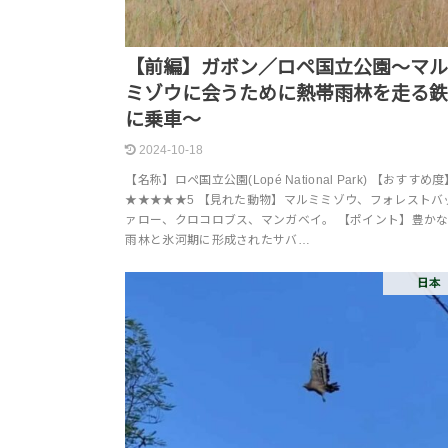
【前編】ガボン／ロペ国立公園～マ
ミゾウに会うために熱帯雨林を走る
に乗車～
2024-10-18
【名称】ロペ国立公園(Lopé National Park) 【おすすめ
★★★★★5 【見れた動物】マルミミゾウ、フォレストバ
ァロー、クロコロブス、マンガベイ。 【ポイント】豊か
雨林と氷河期に形成されたサバ…
日本