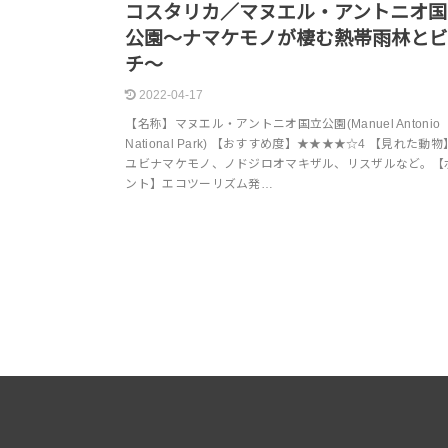
コスタリカ／マヌエル・アントニオ国
公園～ナマケモノが棲む熱帯雨林と
チ～
2022-04-17
【名称】マヌエル・アントニオ国立公園(Manuel Antonio
National Park) 【おすすめ度】★★★★☆4 【見れた動
ユビナマケモノ、ノドジロオマキザル、リスザルなど。【
ント】エコツーリズム発…