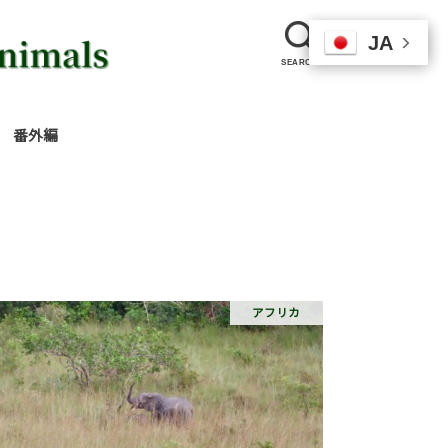
JA
JA
JA
SEARCH
番外編
護
動
基
産
リ
グルトレッキング
ツアー
アフリカ