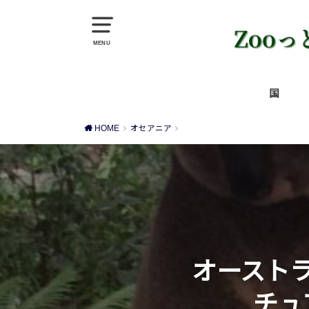
MENU
国
アジア
中東
ヨーロ
アフリ
北米
中米
南米
オセア
HOME
オセアニア
オースト
チュ