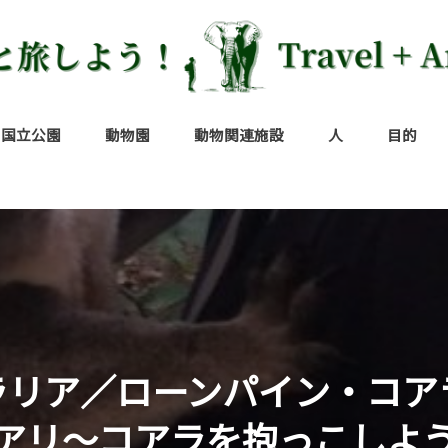
国立公園
動物園
動物関連施設
人
目的
ッパ
カ
ニア
インドネシア／グヌン・レウセル国立公園
インド／バンダウガウル国立公園
ウガンダ／キバレ国立公園
ウガンダ／ムガヒンガ・ゴリラ国立公園
エクアドル／ガラパゴス諸島
オーストラリア／クレイドル・マウンテン=
オーストラリア／タスマニア島
ガボン／ロペ国立公園
ケニア／ナイロビ国立公園
ケニア／マサイマラ国立保護区
コスタリカ／コルコバード国立公園
コスタリカ／マヌエル・アントニオ国立公
スリランカ／ヤーラ国立公園
タンザニア／ジョザニ・チワカ・ベイ国立
タンザニア／セレンゲティ国立公園
タンザニア／タランギレ国立公園
タンザニア／ンゴロンゴロ保全地域
ナミビア／エトーシャ国立公園
ナミビア／ケープ・クロス・オットセイ保
日本／西表石垣国立公園
ベトナム／カッティエン国立公園
ボツワナ／チョベ国立公園
ケニア／アンボセリ国立公園
ケニア／ツァボ国立公園
アメリカ／サンディエゴ動物園
アルゼンチン／ルハン動物園
イギリス／ロンドン動物園
イスラエル／エルサレム聖書動物園
オーストラリア／タロンガ動物園
オーストラリア／ローンパイン・コアラ・
オーストリア／シェーンブルン動物園
オランダ／ブライドープ動物園
韓国／ソウル動物園
ケニア／バンブリ・ハラー・パーク～
シンガポール／シンガポール動物園
シンガポール／ナイトサファリ
シンガポール／リバーサファリ
スペイン／バルセロナ動物園
セネガル／ダカール動物園
タイ／チェンマイ動物園
台湾／台北市立動物園
チェコ／プラハ動物園
チュニジア／サハラ動物園
チュニジア／ベルベデーレ動物園
ドイツ／ハーゲンベック動物園
ドイツ／ヘランブル動物園
ドイツ／ベルリン動物園
フランス／パリ植物園付属動物園
フランス／パリ動物園
ベトナム／サイゴン動植物園
ペルー／キストコチャ動物園
ベルギー／アントワープ動物園
モロッコ／ラバト動物園
ラオス／ラオス動物園
インド／コルカタ動物園
インド／デリー国立動物園
ウガンダ／エンテベ動物園
エクアドル／パンタナル動物園
エジプト／ギザ動物園
インドネシア／タンカハン保護地区
オーストラリア／プラティパスハウス
オーストラリア／リリコビーチ
オーストラリア／ボノロング野生動物保
ケニア／シェルドリック動物孤児院
ケニア／ジラフセンター
ケニア／ナイバシャ湖
ケニア／マウントケニア野生動物保護区
コスタリカ／サラピキ
スリランカ／ティッサマハーラーマ
中国／成都ジャイアントパンダ繁殖研究
ドイツ／オッターセンター
日本／ピッキオ|長野県軽井沢
ペルー／アマゾンツアー
ペルー／アマゾンレスキューセンター
ボツワナ／エレファントサンズロッジ
マダガスカル／レミュールパーク
マダガスカル／ミチンジュ公園
南アフリカ／ボルダーズビーチ
モロッコ／メルズーガキャメルライド
ラオス／象使い
インド
インドネシア
韓国
シンガポール
スリランカ
タイ
台湾
中国
日本
ベトナム
ラオス
イスラエル
イギリス
オーストリア
オランダ
スペイン
チェコ
ドイツ
フランス
ベルギー
ウガンダ
エジプト
ガボン
ケニア
セネガル
タンザニア
チュニジア
ナミビア
ボツワナ
マダガスカル
南アフリカ
モロッコ
アメリカ
コスタリカ
アルゼンチン
エクアドル
コロンビア
ブラジル
ペルー
オーストラリア
世界遺
サファ
ジャン
ナイト
セント・クレア湖国立公園
園
公園
護区
サンクチュアリ
区
物孤児院
地
ラリア／ローンパイン・コア
アリ～コアラを抱っこしよ