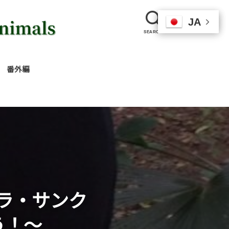
JA
JA
JA
SEARCH
番外編
護
動
基
産
リ
グルトレッキング
ツアー
ラ・サンク
う！～