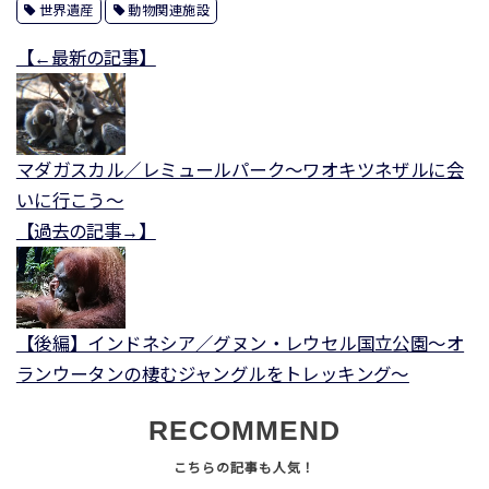
世界遺産
動物関連施設
【←最新の記事】
マダガスカル／レミュールパーク～ワオキツネザルに会
いに行こう～
【過去の記事→】
【後編】インドネシア／グヌン・レウセル国立公園～オ
ランウータンの棲むジャングルをトレッキング～
RECOMMEND