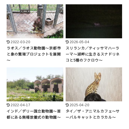
2022-03-20
2026-05-04
ラオス／ラオス動物園～京都市
スリランカ／ティッサマハーラ
と象の繁殖プロジェクトを展開
ーマ～湖畔に生きるスナドリネ
～
コと5種のフクロウ～
2022-04-17
2025-04-20
インド／デリー国立動物園～首
タイ／ザ・アニマルカフェ～サ
都にある無柵放養式の動物園～
ーバルキャットとカラカル～