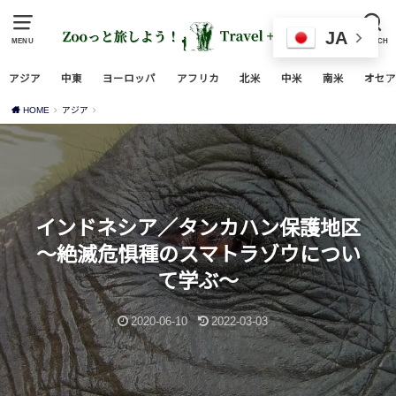
JA
MENU
SEARCH
アジア
中東
ヨーロッパ
アフリカ
北米
中米
南米
オセア
HOME
アジア
インドネシア／タンカハン保護地区
～絶滅危惧種のスマトラゾウについ
て学ぶ～
2020-06-10
2022-03-03