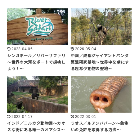
2023-04-05
2026-05-04
シンガポール／リバーサファリ
中国／成都ジャイアントパンダ
～世界の大河をボートで探検し
繁殖研究基地～世界中を虜にす
よう！～
る超希少動物の聖地～
2022-04-17
2022-03-01
インド／コルカタ動物園～カオ
ラオス／ルアンパバーン～象使
スな街にある唯一のオアシス～
いの免許を取得する方法～