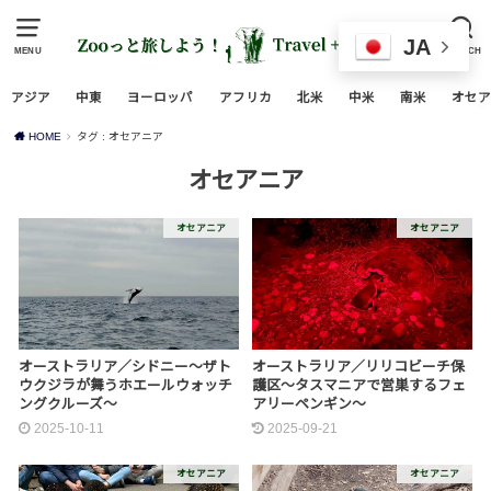
JA
MENU
SEARCH
アジア
中東
ヨーロッパ
アフリカ
北米
中米
南米
オセア
HOME
タグ : オセアニア
オセアニア
オセアニア
オセアニア
オーストラリア／シドニー～ザト
オーストラリア／リリコビーチ保
ウクジラが舞うホエールウォッチ
護区～タスマニアで営巣するフェ
ングクルーズ～
アリーペンギン～
2025-10-11
2025-09-21
オセアニア
オセアニア