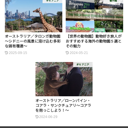
オセアニア
番外編
オーストラリア／タロンガ動物園
【世界の動物園】動物好き旅人が
～シドニーの風景に溶け込む多彩
おすすめする海外の動物園５選と
な固有種達～
その魅力
2025-09-15
2024-05-21
オセアニア
オーストラリア／ローンパイン・
コアラ・サンクチュアリ～コアラ
を抱っこしよう！～
2024-06-29