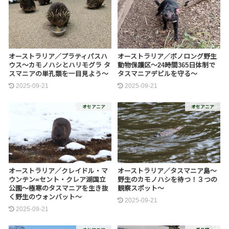
オーストラリア／プラティパスハ
オーストラリア／ボノロング野生
ウス～カモノハシとハリモグラ タ
動物保護区～24時間365日体制で
スマニアの単孔類を一目見よう～
タスマニアデビルを守る～
2025-09-21
2025-09-21
オセアニア
オセアニア
オーストラリア／クレイドル・マ
オーストラリア／タスマニア島～
ウンテン=セント・クレア湖国立
野生のカモノハシを待つ！３つの
公園～極寒のタスマニアを生き抜
観察スポット～
く野生のウォンバット～
2025-09-21
2025-09-21