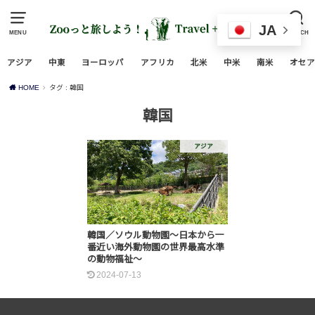
JA
MENU
SEARCH
アジア
中東
ヨーロッパ
アフリカ
北米
中米
南米
オセア
HOME
タグ : 韓国
韓国
アジア
韓国／ソウル動物園～日本から一
番近い海外動物園の世界最高水準
の動物福祉～
2024-07-13