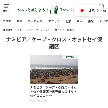
JA
MENU
SEARCH
アジア
中東
ヨーロッパ
アフリカ
北米
中米
南米
オセア
HOME
タグ : ナミビア／ケープ・クロス・オットセイ保護区
ナミビア／ケープ・クロス・オットセイ保
護区
アフリカ
ナミビア／ケープ・クロス・オッ
トセイ保護区～世界最大のオット
セイコロニー～
2022-03-26